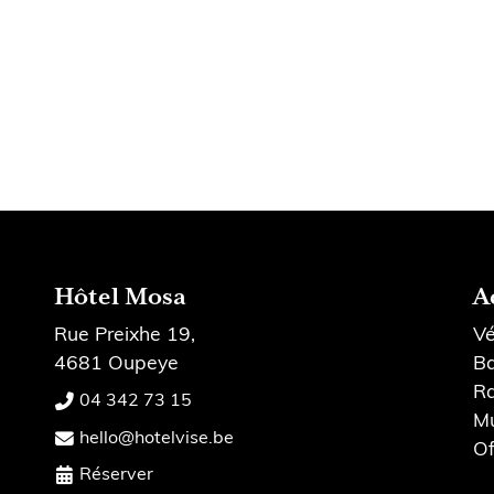
Hôtel Mosa
A
Rue Preixhe 19,
Vé
4681 Oupeye
B
R
04 342 73 15
M
hello@hotelvise.be
Of
Réserver