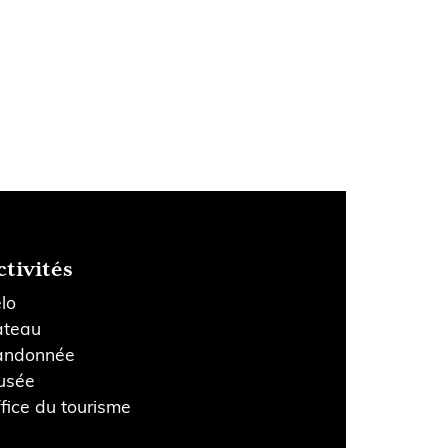
ctivités
lo
ateau
andonnée
usée
fice du tourisme