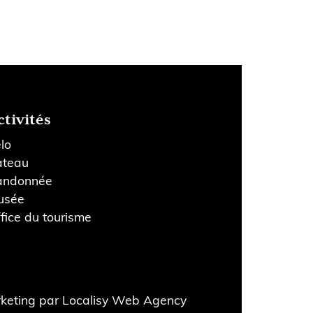
ctivités
lo
ateau
andonnée
usée
fice du tourisme
rketing par
Localisy Web Agency