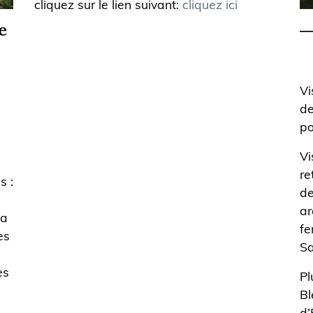
cliquez sur le lien suivant:
cliquez ici
e
Vi
de
po
Vi
re
s :
de
ar
la
fe
es
Sa
es
Pl
Bl