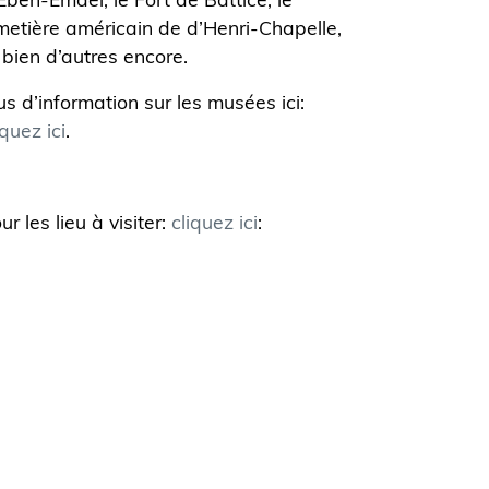
Eben-Emael, le Fort de Battice, le
metière américain de d’Henri-Chapelle,
 bien d’autres encore.
us d’information sur les musées ici:
iquez ici
.
ur les lieu à visiter:
cliquez ici
: